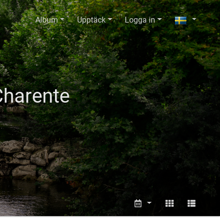
Album
Upptäck
Logga in
Charente